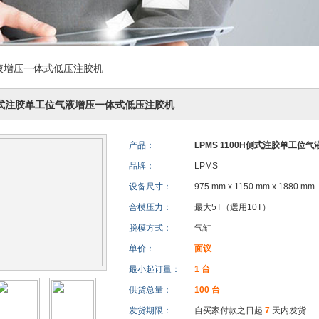
气液增压一体式低压注胶机
0H侧式注胶单工位气液增压一体式低压注胶机
产品：
LPMS 1100H侧式注胶单工
品牌：
LPMS
设备尺寸：
975 mm x 1150 mm x 1880 mm
合模压力：
最大5T（選用10T）
脱模方式：
气缸
单价：
面议
最小起订量：
1 台
供货总量：
100 台
发货期限：
自买家付款之日起
7
天内发货