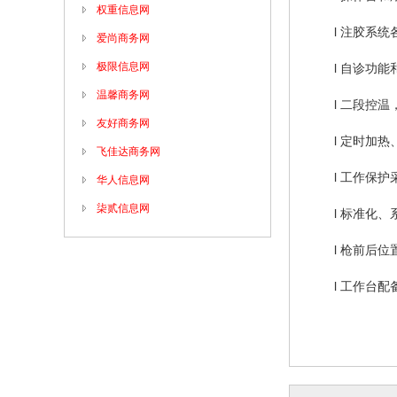
权重信息网
l 注胶系
爱尚商务网
极限信息网
l 自诊功
温馨商务网
l 二段控
友好商务网
l 定时加
飞佳达商务网
l 工作保
华人信息网
柒贰信息网
l 标准化
l 枪前后
l 工作台