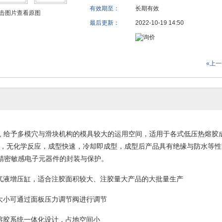
有效期至：
长期有效
击图片查看原图
最后更新：
2022-10-19 14:50
«上
,
给予多模穴与滑块机构的模具较大的运用空间，适用于各式低压热熔胶
，无化学反应，成型快速，冷却即成型，成型后产品具有绝缘与防水等性
精密敏感电子元器件的封装与保护。
用气液增压缸，适合注胶面积较大、注胶量大产品的大批量生产
力大小可通过面板压力调节阀进行调节
和熔胶系统一体化设计，占地空间小